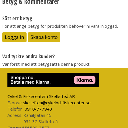
Betyg & kommentarer
•
Dubbla spinnarblad
•
Kullagrat lekande
•
Fusion19-trekrok
Sätt ett betyg
•
Långkastande
För att ange betyg för produkten behöver ni vara inloggad.
Logga in
Skapa konto
Vad tyckte andra kunder?
Var först med att betygsätta denna produkt.
Cykel & Fiskecenter i Skellefteå AB
E-post:
skelleftea@cykelochfiskecenter.se
Telefon:
0910-777940
Adress:
Kanalgatan 45
931 32 Skellefteå
Org.nr:
556529-3577