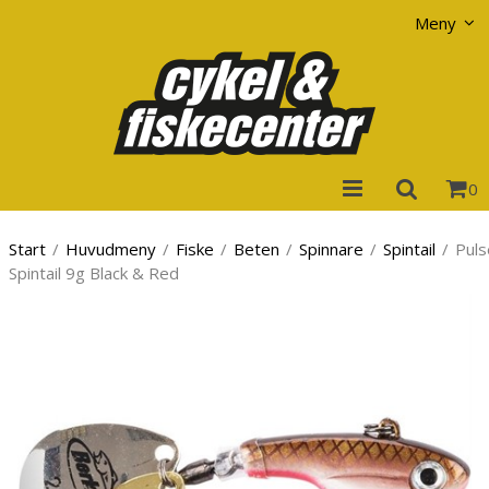
Visa varukorgen
Till kassan
Meny
0
Start
/
Huvudmeny
/
Fiske
/
Beten
/
Spinnare
/
Spintail
/
Puls
Spintail 9g Black & Red