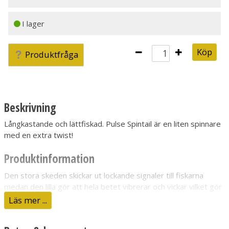
I lager
Köp
Produktfråga
Beskrivning
Långkastande och lättfiskad. Pulse Spintail är en liten spinnare
med en extra twist!
Produktinformation
Den stora skeden skickar ut lockande signaler till fiskarna
medan den lilla gör att hela betet vibrerar och vickar vilket gör
det till ett ruggigt effektivt abborrbete. Trekroken är Berkleys
Läs mer ...
egna supervassa Fusion19.