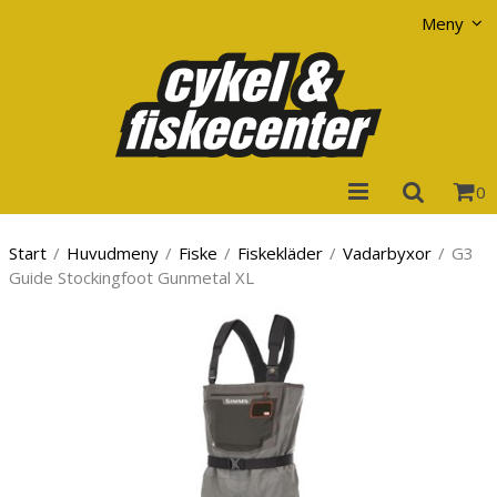
Visa varukorgen
Till kassan
Meny
0
Start
/
Huvudmeny
/
Fiske
/
Fiskekläder
/
Vadarbyxor
/
G3
Guide Stockingfoot Gunmetal XL