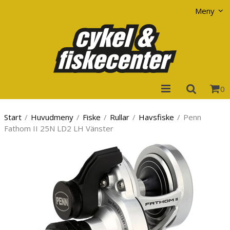
Visa varukorgen
Till kassan
Meny
0
Start
/
Huvudmeny
/
Fiske
/
Rullar
/
Havsfiske
/
Penn
Fathom II 25N LD2 LH Vänster