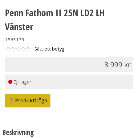
Penn Fathom II 25N LD2 LH
Vänster
1563179
Sätt ett betyg
3 999
Ej i lager
Produktfråga
Beskrivning