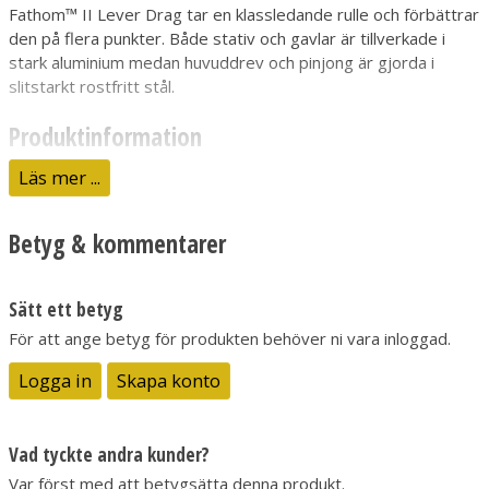
Fathom™ II Lever Drag tar en klassledande rulle och förbättrar
den på flera punkter. Både stativ och gavlar är tillverkade i
stark aluminium medan huvuddrev och pinjong är gjorda i
slitstarkt rostfritt stål.
Produktinformation
Spakbromsen är pålitlig och mycket stark, med den nya
Läs mer ...
inställningsknappen är det omöjligt att råka ställa om
bromsstyrkan av misstag. För att justera styrkan måste
Betyg & kommentarer
knappen dras ut och sedan justeras. Fathom II LD kommer i en
rad olika storlekar och i både 2-växlade modeller och standard.
Den här rullen är ett självklart val för det populära havsfisket
Sätt ett betyg
efter torsk, hälleflundra och sej i Norge men funkar självklart
För att ange betyg för produkten behöver ni vara inloggad.
även till många andra arter och destinationer.
Logga in
Skapa konto
- Stativ och gavlar i aluminium
- Dura-Drag™-slirbroms
Vad tyckte andra kunder?
- Knarr (av/på-knapp)
Var först med att betygsätta denna produkt.
- Drev och pinjong i rostfritt stål