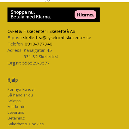
- Vred för bromsinställning måste dras ut och justeras, för att
förhindra att man kommer åt den av misstag
- Aluminiumspole
- 2-växlade modeller tillgängliga
- 5 rostfria kullager
Cykel & Fiskecenter i Skellefteå AB
E-post:
skelleftea@cykelochfiskecenter.se
Telefon:
0910-777940
Specifikationer
Adress:
Kanalgatan 45
931 32 Skellefteå
Antal kullager:
5
Org.nr:
556529-3577
Linintag:
38/19 cm
Linkapacitet:
300/0.46 275/0.49 225/0.54
Maxbroms:
15 kg
Hjälp
Utväxling:
5.5:1/2.8:1
För nya kunder
Vevsida:
Vänster
Så handlar du
Vikt:
570 g
Söktips
Mitt konto
Leverans
Betalning
Säkerhet & Cookies