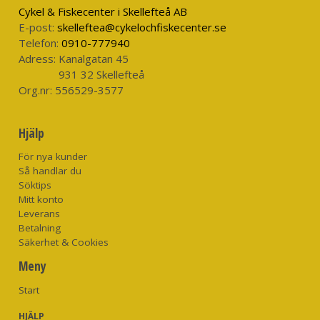
Cykel & Fiskecenter i Skellefteå AB
E-post:
skelleftea@cykelochfiskecenter.se
Telefon:
0910-777940
Adress:
Kanalgatan 45
931 32 Skellefteå
Org.nr:
556529-3577
Hjälp
För nya kunder
Så handlar du
Söktips
Mitt konto
Leverans
Betalning
Säkerhet & Cookies
Meny
Start
HJÄLP