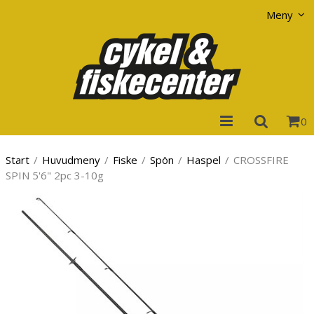
Visa varukorgen
Till kassan
Meny
0
Start
/
Huvudmeny
/
Fiske
/
Spön
/
Haspel
/
CROSSFIRE
SPIN 5'6" 2pc 3-10g