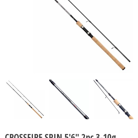
CROSSFIRE SPIN 5'6" 2pc 3-10g