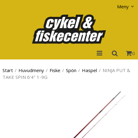
Visa varukorgen
Till kassan
Meny
0
Start
/
Huvudmeny
/
Fiske
/
Spön
/
Haspel
/
NINJA PUT &
TAKE SPIN 6'4" 1-9G