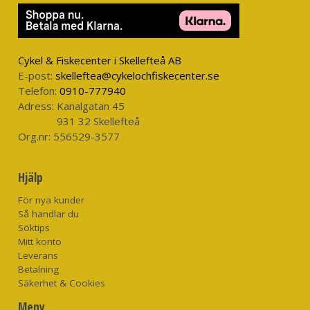
Cykel & Fiskecenter i Skellefteå AB
E-post:
skelleftea@cykelochfiskecenter.se
Telefon:
0910-777940
Adress:
Kanalgatan 45
931 32 Skellefteå
Org.nr:
556529-3577
Hjälp
För nya kunder
Så handlar du
Söktips
Mitt konto
Leverans
Betalning
Säkerhet & Cookies
Meny