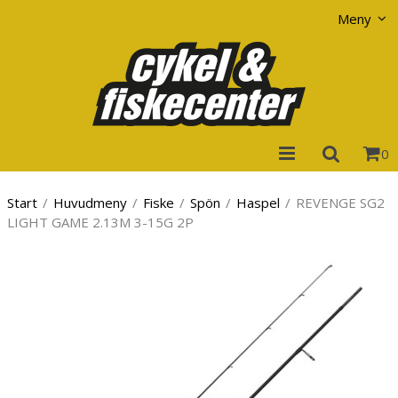
Visa varukorgen
Till kassan
Meny
0
Start
/
Huvudmeny
/
Fiske
/
Spön
/
Haspel
/
REVENGE SG2
LIGHT GAME 2.13M 3-15G 2P