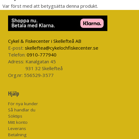
Var först med att betygsätta denna produkt.
Cykel & Fiskecenter i Skellefteå AB
E-post:
skelleftea@cykelochfiskecenter.se
Telefon:
0910-777940
Adress:
Kanalgatan 45
931 32 Skellefteå
Org.nr:
556529-3577
Hjälp
För nya kunder
Så handlar du
Söktips
Mitt konto
Leverans
Betalning