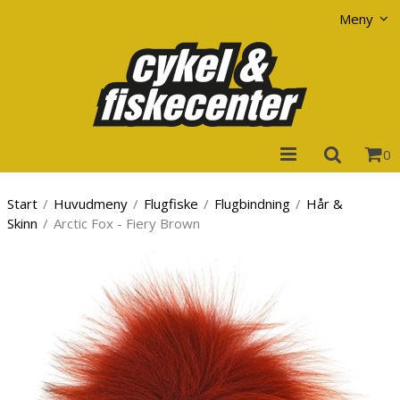
Visa varukorgen
Till kassan
Meny
0
Start
/
Huvudmeny
/
Flugfiske
/
Flugbindning
/
Hår &
Skinn
/
Arctic Fox - Fiery Brown