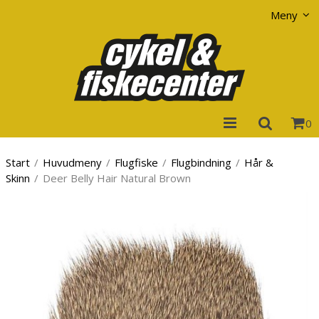
Visa varukorgen
Till kassan
Meny
0
Start
/
Huvudmeny
/
Flugfiske
/
Flugbindning
/
Hår &
Skinn
/
Deer Belly Hair Natural Brown