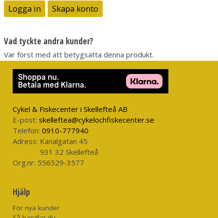
Logga in
Skapa konto
Vad tyckte andra kunder?
Var först med att betygsätta denna produkt.
Cykel & Fiskecenter i Skellefteå AB
E-post:
skelleftea@cykelochfiskecenter.se
Telefon:
0910-777940
Adress:
Kanalgatan 45
931 32 Skellefteå
Org.nr:
556529-3577
Hjälp
För nya kunder
Så handlar du