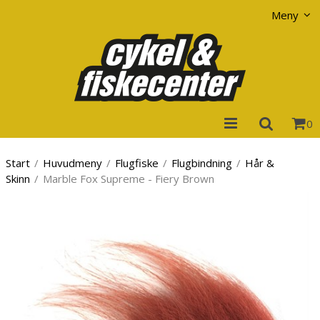
Visa varukorgen
Till kassan
Meny
0
Start
/
Huvudmeny
/
Flugfiske
/
Flugbindning
/
Hår &
Skinn
/
Marble Fox Supreme - Fiery Brown