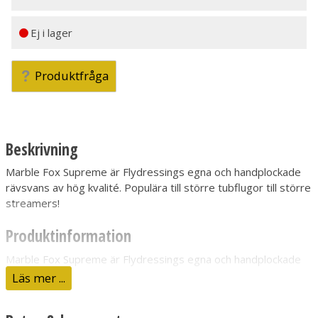
Ej i lager
Produktfråga
Beskrivning
Marble Fox Supreme är Flydressings egna och handplockade
rävsvans av hög kvalité. Populära till större tubflugor till större
streamers!
Produktinformation
Marble Fox Supreme är Flydressings egna och handplockade
rävsvans av hög kvalité. För att säkerställa bästa kvalité så
Läs mer ...
skär Flydressing dessa bitar för hand samt att dom även
borsta ut håret ordentligt.