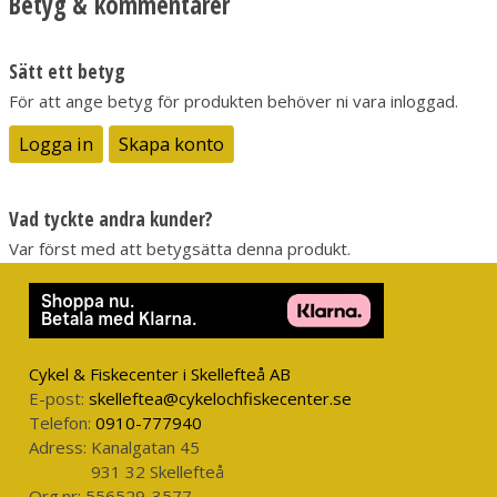
Betyg & kommentarer
Marble Fox Supreme är bitar av rävsvans som framförallt
Sätt ett betyg
används till tubflugor för fisket efter lax, havsöring och stor
För att ange betyg för produkten behöver ni vara inloggad.
vandrings öring i rinnande vatten. Detta material används även
till lite större streamers för fisket efter öring och regnbåge.
Logga in
Skapa konto
Fiberlängden på Marble Fox Supreme är ca: 6-9 cm med en
majoritet med en längd på 7-8 cm.
Vad tyckte andra kunder?
Var först med att betygsätta denna produkt.
Cykel & Fiskecenter i Skellefteå AB
E-post:
skelleftea@cykelochfiskecenter.se
Telefon:
0910-777940
Adress:
Kanalgatan 45
931 32 Skellefteå
Org.nr:
556529-3577