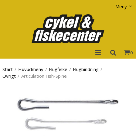
Visa varukorgen
Till kassan
Meny
0
Start
/
Huvudmeny
/
Flugfiske
/
Flugbindning
/
Övrigt
/
Articulation Fish-Spine