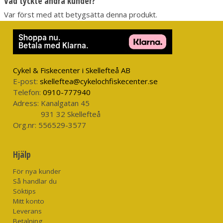
Vad tyckte andra kunder?
Var först med att betygsätta denna produkt.
Cykel & Fiskecenter i Skellefteå AB
E-post:
skelleftea@cykelochfiskecenter.se
Telefon:
0910-777940
Adress:
Kanalgatan 45
931 32 Skellefteå
Org.nr:
556529-3577
Hjälp
För nya kunder
Så handlar du
Söktips
Mitt konto
Leverans
Betalning