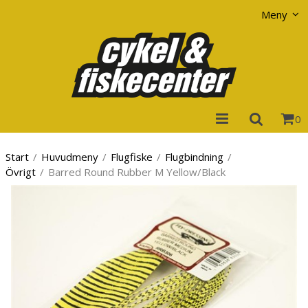
Visa varukorgen
Till kassan
Meny
0
Start
/
Huvudmeny
/
Flugfiske
/
Flugbindning
/
Övrigt
/
Barred Round Rubber M Yellow/Black