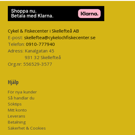
Cykel & Fiskecenter i Skellefteå AB
E-post:
skelleftea@cykelochfiskecenter.se
Telefon:
0910-777940
Adress:
Kanalgatan 45
931 32 Skellefteå
Org.nr:
556529-3577
Hjälp
För nya kunder
Så handlar du
Söktips
Mitt konto
Leverans
Betalning
Säkerhet & Cookies