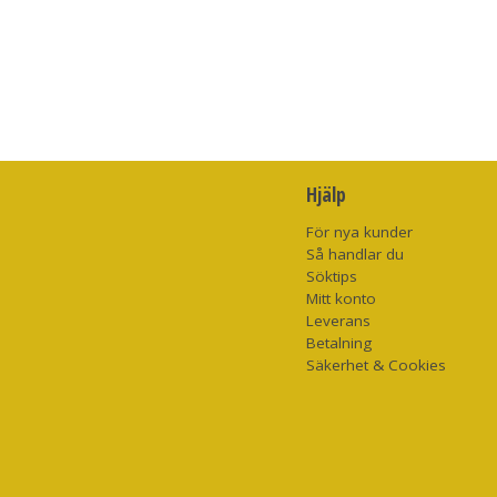
Hjälp
För nya kunder
Så handlar du
Söktips
Mitt konto
Leverans
Betalning
Säkerhet & Cookies