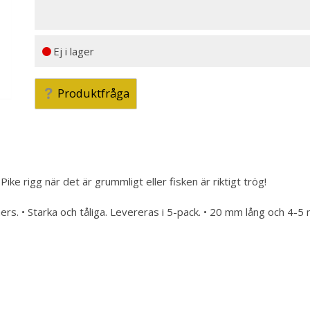
Ej i lager
Produktfråga
e rigg när det är grummligt eller fisken är riktigt trög!
rs. • Starka och tåliga. Levereras i 5-pack. • 20 mm lång och 4-5