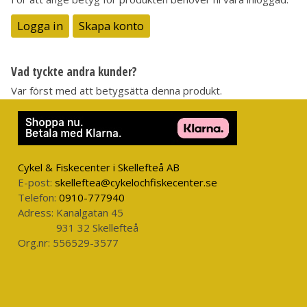
Logga in
Skapa konto
Vad tyckte andra kunder?
Var först med att betygsätta denna produkt.
Cykel & Fiskecenter i Skellefteå AB
E-post:
skelleftea@cykelochfiskecenter.se
Telefon:
0910-777940
Adress:
Kanalgatan 45
931 32 Skellefteå
Org.nr:
556529-3577