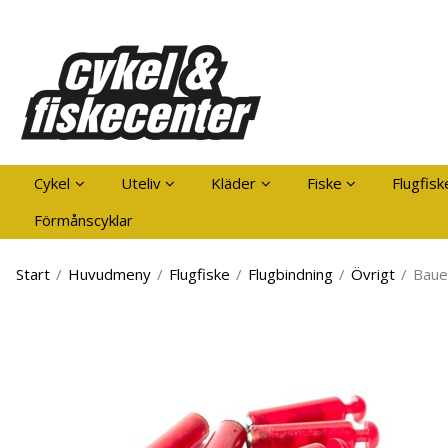
Pro
Cykel
Uteliv
Kläder
Fiske
Flugfisk
Förmånscyklar
Start
/
Huvudmeny
/
Flugfiske
/
Flugbindning
/
Övrigt
/
Baue