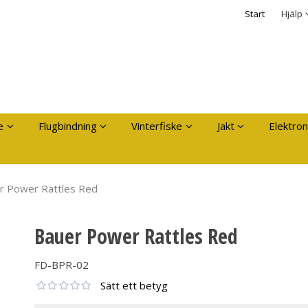
dukten har lagts i din varukorg
Säkerhet & Cooki
Start
Hjälp
Logga in
Användarnamn
*
Lösenord
*
Kom ihåg mig
e
Flugbindning
Vinterfiske
Jakt
Elektron
Glömt ditt lösenord?
Skapa nytt konto
r Power Rattles Red
Bauer Power Rattles Red
FD-BPR-02
Sätt ett betyg