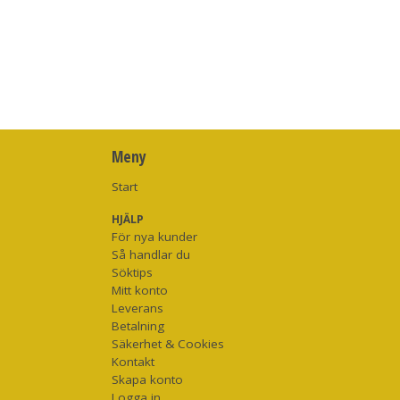
Meny
Start
HJÄLP
För nya kunder
Så handlar du
Söktips
Mitt konto
Leverans
Betalning
Säkerhet & Cookies
Kontakt
Skapa konto
Logga in