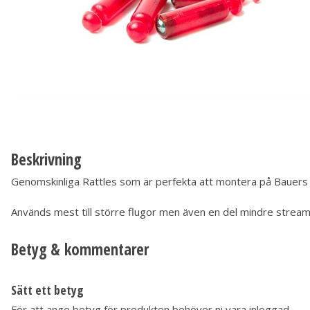
Beskrivning
Genomskinliga Rattles som är perfekta att montera på Bauers Pik
Används mest till större flugor men även en del mindre streame
Betyg & kommentarer
Sätt ett betyg
För att ange betyg för produkten behöver ni vara inloggad.