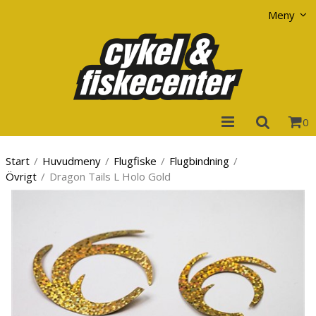
Visa varukorgen
Till kassan
Meny
0
Start
/
Huvudmeny
/
Flugfiske
/
Flugbindning
/
Övrigt
/
Dragon Tails L Holo Gold