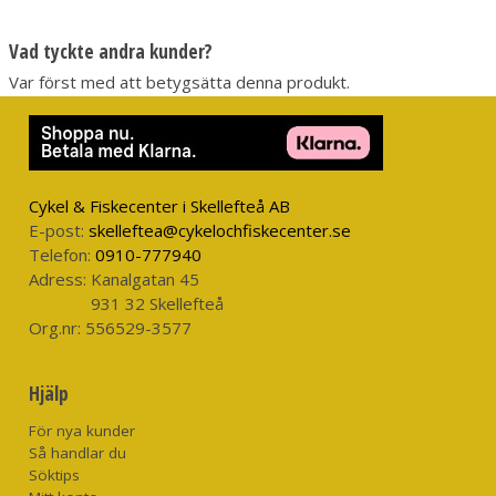
Vad tyckte andra kunder?
Var först med att betygsätta denna produkt.
Cykel & Fiskecenter i Skellefteå AB
E-post:
skelleftea@cykelochfiskecenter.se
Telefon:
0910-777940
Adress:
Kanalgatan 45
931 32 Skellefteå
Org.nr:
556529-3577
Hjälp
För nya kunder
Så handlar du
Söktips