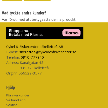
Vad tyckte andra kunder?
Var först med att betygsätta denna produkt.
Cykel & Fiskecenter i Skellefteå AB
E-post:
skelleftea@cykelochfiskecenter.se
Telefon:
0910-777940
Adress:
Kanalgatan 45
931 32 Skellefteå
Org.nr:
556529-3577
Hjälp
För nya kunder
Så handlar du
Söktips