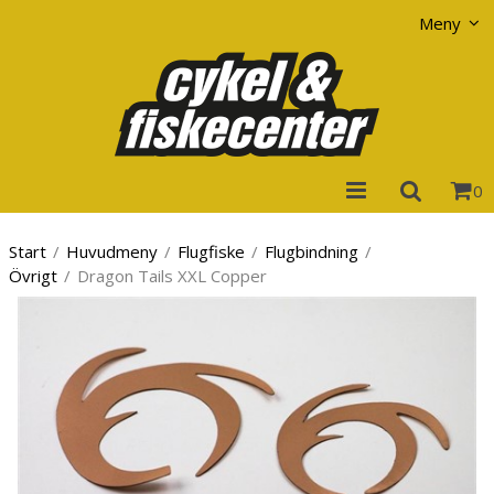
Visa varukorgen
Till kassan
Meny
0
Start
/
Huvudmeny
/
Flugfiske
/
Flugbindning
/
Övrigt
/
Dragon Tails XXL Copper