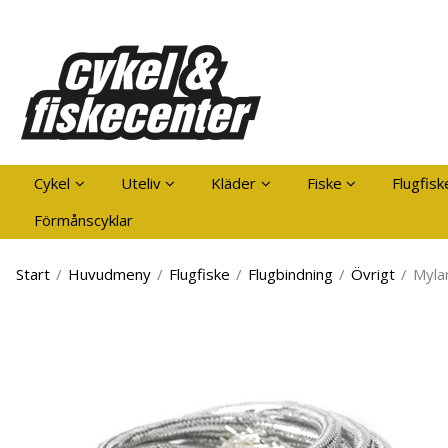
Pro
Cykel
Uteliv
Kläder
Fiske
Flugfisk
Förmånscyklar
Start
/
Huvudmeny
/
Flugfiske
/
Flugbindning
/
Övrigt
/
Mylar