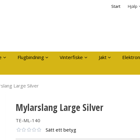
dukten har lagts i din varukorg
Säkerhet & Cooki
Start
Hjälp
Logga in
Användarnamn
*
Lösenord
*
Kom ihåg mig
e
Flugbindning
Vinterfiske
Jakt
Elektron
Glömt ditt lösenord?
Skapa nytt konto
slang Large Silver
Mylarslang Large Silver
TE-ML-140
Sätt ett betyg