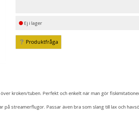
Ej i lager
Produktfråga
 över kroken/tuben. Perfekt och enkelt när man gör fiskimitationer e
å streamerflugor. Passar även bra som slang till lax och havsörin