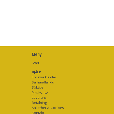
Meny
Start
HJÄLP
För nya kunder
Så handlar du
Söktips
Mitt konto
Leverans
Betalning
Säkerhet & Cookies
Kontakt