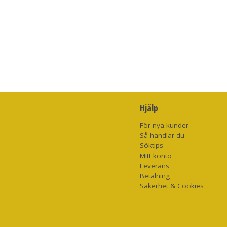
Hjälp
För nya kunder
Så handlar du
Söktips
Mitt konto
Leverans
Betalning
Säkerhet & Cookies