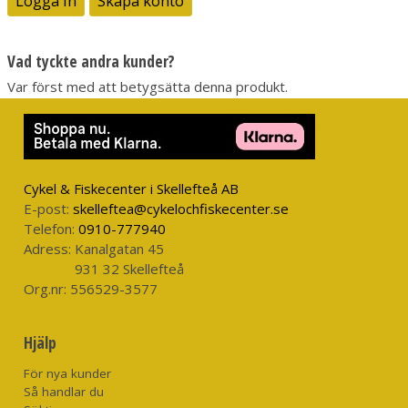
Logga in
Skapa konto
Vad tyckte andra kunder?
Var först med att betygsätta denna produkt.
Cykel & Fiskecenter i Skellefteå AB
E-post:
skelleftea@cykelochfiskecenter.se
Telefon:
0910-777940
Adress:
Kanalgatan 45
931 32 Skellefteå
Org.nr:
556529-3577
Hjälp
För nya kunder
Så handlar du