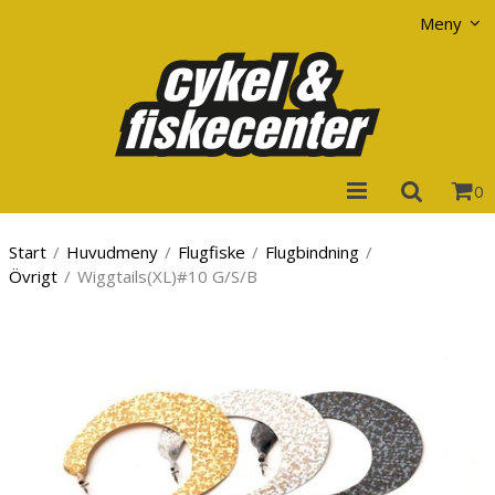
Visa varukorgen
Till kassan
Meny
0
Start
/
Huvudmeny
/
Flugfiske
/
Flugbindning
/
Övrigt
/
Wiggtails(XL)#10 G/S/B