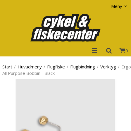
Visa varukorgen
Till kassan
Meny
0
Start
/
Huvudmeny
/
Flugfiske
/
Flugbindning
/
Verktyg
/
Ergo
All Purpose Bobbin - Black