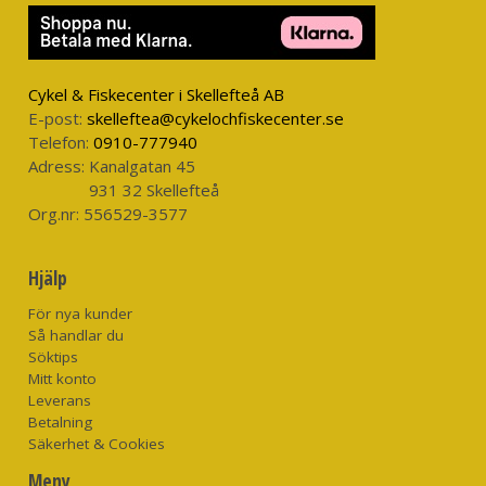
Cykel & Fiskecenter i Skellefteå AB
E-post:
skelleftea@cykelochfiskecenter.se
Telefon:
0910-777940
Adress:
Kanalgatan 45
931 32 Skellefteå
Org.nr:
556529-3577
Hjälp
För nya kunder
Så handlar du
Söktips
Mitt konto
Leverans
Betalning
Säkerhet & Cookies
Meny