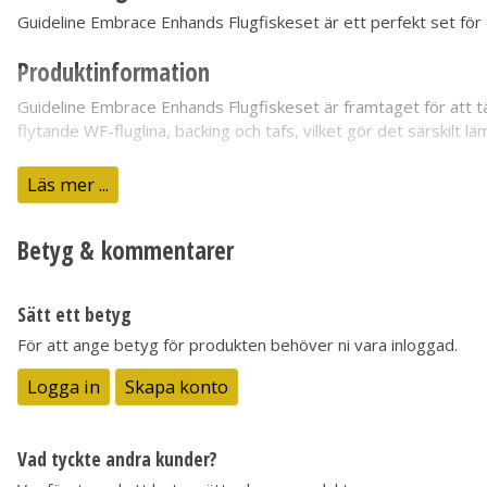
Guideline Embrace Enhands Flugfiskeset är ett perfekt set för di
Produktinformation
Guideline Embrace Enhands Flugfiskeset är framtaget för att täck
flytande WF-fluglina, backing och tafs, vilket gör det särskilt l
Komplett set för flugfiske efter öring, regnbåge, röding och ha
Läs mer ...
Innehåller svart NOVA 46-rulle, flytande WF-fluglina, backing oc
Perfekt för torrfluga och lätt streamerfiske
Betyg & kommentarer
Lämpligt för både nybörjare och erfarna flugfiskare
Levereras i Corduratub med separat fack för rullen
Sätt ett betyg
Specifikationer
För att ange betyg för produkten behöver ni vara inloggad.
Klass:
#5
Logga in
Skapa konto
Material Handtag:
Cork
Spödelar:
4-delat
Spölängd, cm:
274 cm
Vad tyckte andra kunder?
Spölängd, Fot:
9