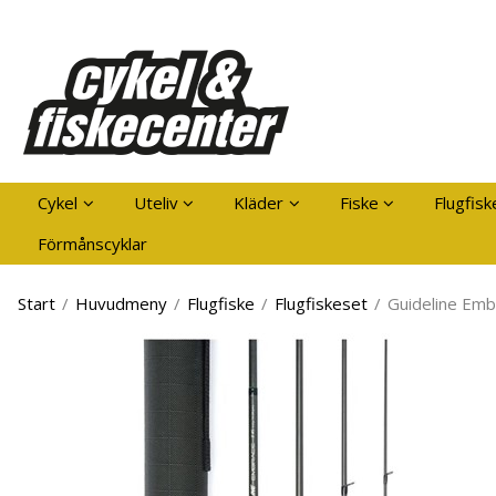
Pro
Cykel
Uteliv
Kläder
Fiske
Flugfisk
Förmånscyklar
Start
/
Huvudmeny
/
Flugfiske
/
Flugfiskeset
/
Guideline Emb