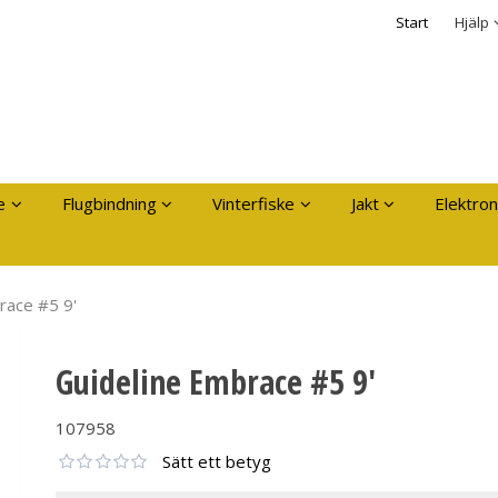
dukten har lagts i din varukorg
Säkerhet & Cooki
Start
Hjälp
Logga in
Användarnamn
*
Lösenord
*
Kom ihåg mig
e
Flugbindning
Vinterfiske
Jakt
Elektron
Glömt ditt lösenord?
Skapa nytt konto
race #5 9'
Guideline Embrace #5 9'
107958
Sätt ett betyg