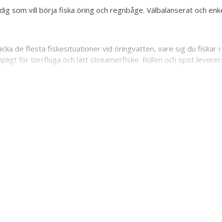
g som vill börja fiska öring och regnbåge. Välbalanserat och enkel
a de flesta fiskesituationer vid öringvatten, vare sig du fiskar i ä
ämpligt för torrfluga och lätt streamerfiske. Rullen och spöt levere
rr
h tafs