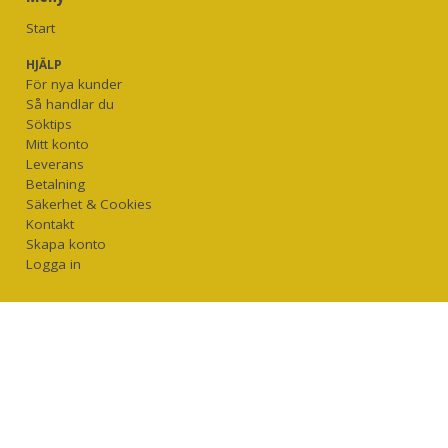
Start
HJÄLP
För nya kunder
Så handlar du
Söktips
Mitt konto
Leverans
Betalning
Säkerhet & Cookies
Kontakt
Skapa konto
Logga in