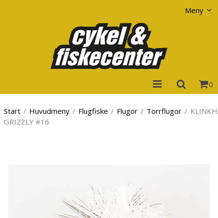
Visa varukorgen
Till kassan
Meny
0
Start
/
Huvudmeny
/
Flugfiske
/
Flugor
/
Torrflugor
/
KLINK
GRIZZLY #16