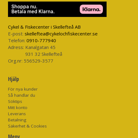
Cykel & Fiskecenter i Skellefteå AB
E-post:
skelleftea@cykelochfiskecenter.se
Telefon:
0910-777940
Adress:
Kanalgatan 45
931 32 Skellefteå
Org.nr:
556529-3577
Hjälp
För nya kunder
Så handlar du
Söktips
Mitt konto
Leverans
Betalning
Säkerhet & Cookies
Meny