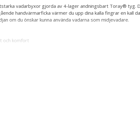
tstarka vadarbyxor gjorda av 4-lager andningsbart Toray® tyg. 
ende handvärmarficka värmer du upp dina kalla fingrar en kall da
midjan om du önskar kunna använda vadarna som midjevadare.
t och komfort
 vilket gör att hängslena kan spännas rumt midjan om du önskar 
ts
mot varandra mellan benen
tklassig komfort
ndningsbaraoch 100% vattentäta