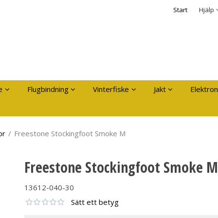
dukten har lagts i din varukorg
Säkerhet & Cooki
Start
Hjälp
Logga in
Användarnamn
*
Lösenord
*
Kom ihåg mig
e
Flugbindning
Vinterfiske
Jakt
Elektron
Glömt ditt lösenord?
Skapa nytt konto
or
/
Freestone Stockingfoot Smoke M
Freestone Stockingfoot Smoke M
13612-040-30
Sätt ett betyg