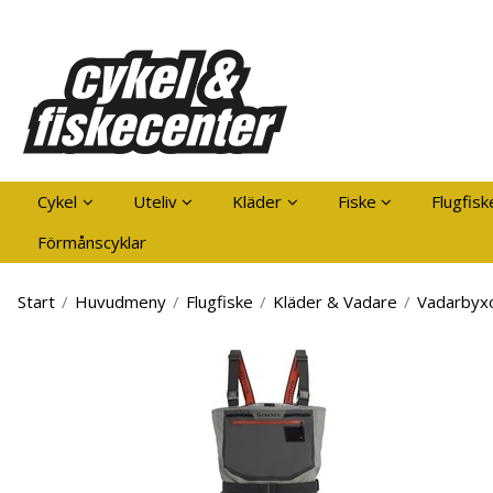
Pro
Cykel
Uteliv
Kläder
Fiske
Flugfisk
Förmånscyklar
Start
/
Huvudmeny
/
Flugfiske
/
Kläder & Vadare
/
Vadarbyx