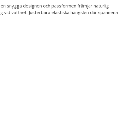
Den snygga designen och passformen främjar naturlig
g vid vattnet. Justerbara elastiska hängslen där spännena
kunna använda vadarna som midjevadare