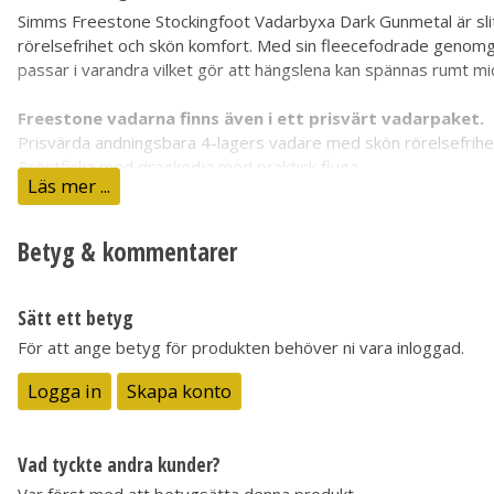
Simms Freestone Stockingfoot Vadarbyxa Dark Gunmetal är sli
rörelsefrihet och skön komfort. Med sin fleecefodrade genomgå
passar i varandra vilket gör att hängslena kan spännas rumt 
Freestone vadarna finns även i ett prisvärt vadarpaket.
Prisvärda andningsbara 4-lagers vadare med skön rörelsefrihe
Bröstficka med dragkedja med praktisk fluga
Läs mer ...
Bekväm handvärmficka
Justerbara elastiska hängslen där spännena passar i varandra
Tre högkvalitativa lågprofil öglor som håller vadarbältet på pla
Betyg & kommentarer
Patenterat sömsystem vilket förhindrar att sömmarna gnider 
Ergonomiskt utformade knän för utmärkt rörelsefrihet och förs
Integrerade grusskydd med hake för att fästa i vadarskon
Sätt ett betyg
Anatomiskt skurna neoprenstövlar
För att ange betyg för produkten behöver ni vara inloggad.
Material: Toray® QuadraLam-material med 4 lager - mycket a
Vikt: 38 oz./1077 g
Logga in
Skapa konto
Färg: mörk gunmetal
Vad tyckte andra kunder?