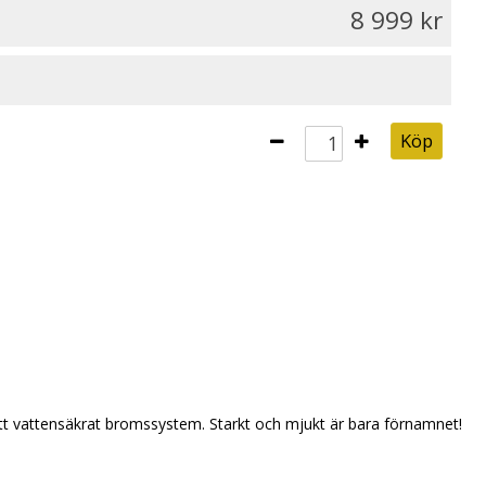
8 999
Köp
nytt vattensäkrat bromssystem. Starkt och mjukt är bara förnamnet!