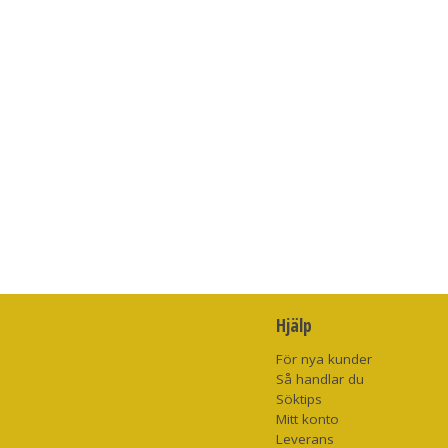
Hjälp
För nya kunder
Så handlar du
Söktips
Mitt konto
Leverans