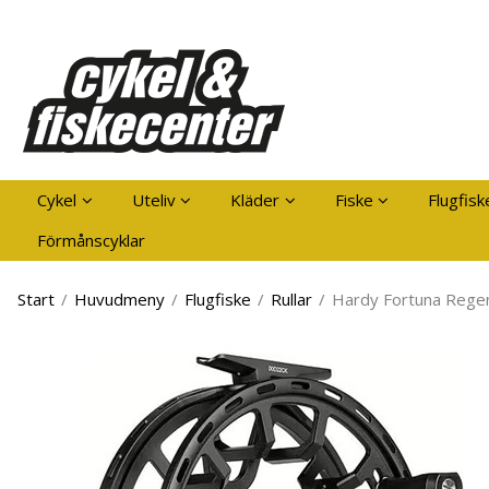
Pro
Cykel
Uteliv
Kläder
Fiske
Flugfisk
Förmånscyklar
Start
/
Huvudmeny
/
Flugfiske
/
Rullar
/
Hardy Fortuna Rege