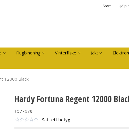
dukten har lagts i din varukorg
Säkerhet & Cooki
Start
Hjälp
Logga in
Användarnamn
*
Lösenord
*
Kom ihåg mig
e
Flugbindning
Vinterfiske
Jakt
Elektron
Glömt ditt lösenord?
Skapa nytt konto
nt 12000 Black
Hardy Fortuna Regent 12000 Blac
1577678
Sätt ett betyg