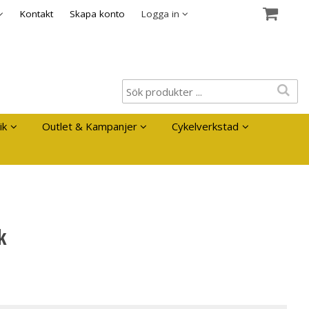
es
Kontakt
Skapa konto
Logga in
ik
Outlet & Kampanjer
Cykelverkstad
k