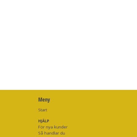
Meny
Start
HJÄLP
För nya kunder
Så handlar du