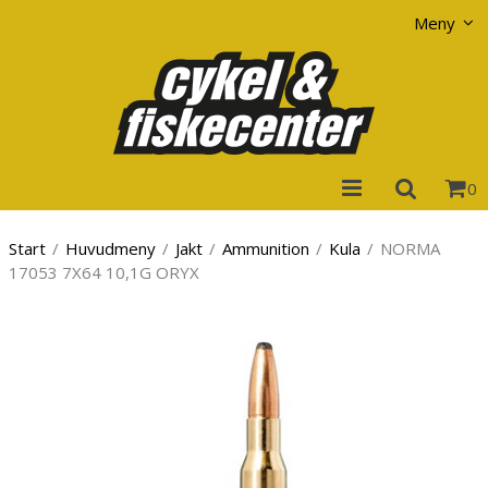
Visa varukorgen
Till kassan
Meny
0
Start
/
Huvudmeny
/
Jakt
/
Ammunition
/
Kula
/
NORMA
17053 7X64 10,1G ORYX