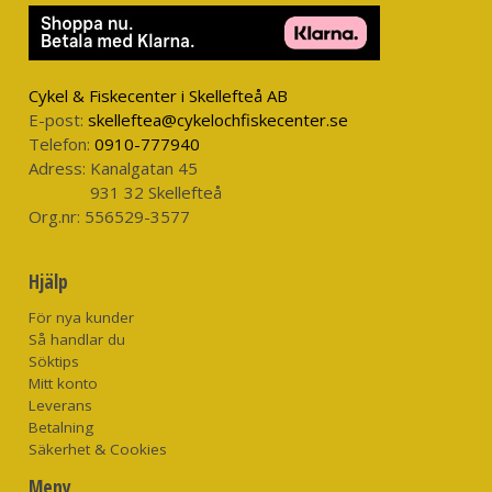
Cykel & Fiskecenter i Skellefteå AB
E-post:
skelleftea@cykelochfiskecenter.se
Telefon:
0910-777940
Adress:
Kanalgatan 45
931 32 Skellefteå
Org.nr:
556529-3577
Hjälp
För nya kunder
Så handlar du
Söktips
Mitt konto
Leverans
Betalning
Säkerhet & Cookies
Meny