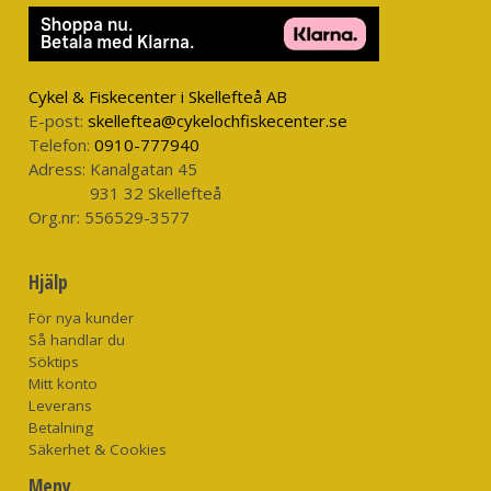
Cykel & Fiskecenter i Skellefteå AB
E-post:
skelleftea@cykelochfiskecenter.se
Telefon:
0910-777940
Adress:
Kanalgatan 45
931 32 Skellefteå
Org.nr:
556529-3577
Hjälp
För nya kunder
Så handlar du
Söktips
Mitt konto
Leverans
Betalning
Säkerhet & Cookies
Meny