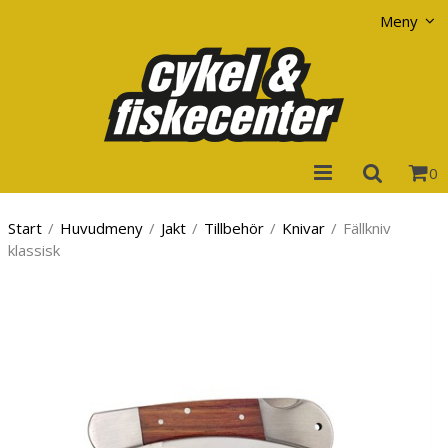
Visa varukorgen
Till kassan
Meny
0
Start
/
Huvudmeny
/
Jakt
/
Tillbehör
/
Knivar
/
Fällkniv
klassisk