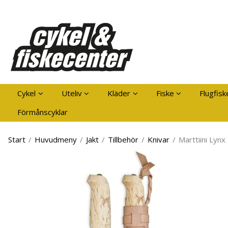
Pro
Cykel
Uteliv
Kläder
Fiske
Flugfisk
Förmånscyklar
Start
/
Huvudmeny
/
Jakt
/
Tillbehör
/
Knivar
/
Marttiini Lynx