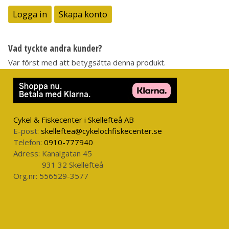
Logga in
Skapa konto
Vad tyckte andra kunder?
Var först med att betygsätta denna produkt.
Cykel & Fiskecenter i Skellefteå AB
E-post:
skelleftea@cykelochfiskecenter.se
Telefon:
0910-777940
Adress:
Kanalgatan 45
931 32 Skellefteå
Org.nr:
556529-3577