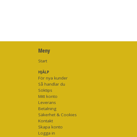
Meny
Start
HJÄLP
För nya kunder
Så handlar du
Söktips
Mitt konto
Leverans
Betalning
Säkerhet & Cookies
Kontakt
Skapa konto
Logga in