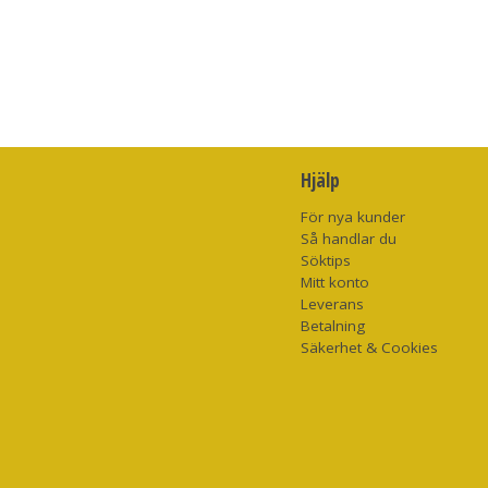
Hjälp
För nya kunder
Så handlar du
Söktips
Mitt konto
Leverans
Betalning
Säkerhet & Cookies