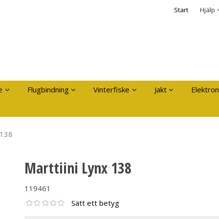
dukten har lagts i din varukorg
Säkerhet & Cooki
Start
Hjälp
Logga in
Användarnamn
*
Lösenord
*
Kom ihåg mig
e
Flugbindning
Vinterfiske
Jakt
Elektron
Glömt ditt lösenord?
Skapa nytt konto
 138
Marttiini Lynx 138
119461
Sätt ett betyg