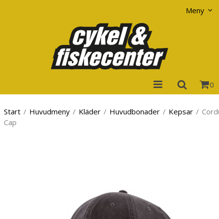
Visa varukorgen
Till kassan
Meny
0
Start
/
Huvudmeny
/
Kläder
/
Huvudbonader
/
Kepsar
/
Cord
Cap