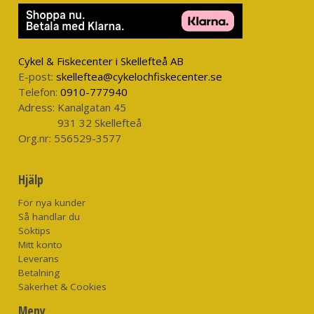
Cykel & Fiskecenter i Skellefteå AB
E-post:
skelleftea@cykelochfiskecenter.se
Telefon:
0910-777940
Adress:
Kanalgatan 45
931 32 Skellefteå
Org.nr:
556529-3577
Hjälp
För nya kunder
Så handlar du
Söktips
Mitt konto
Leverans
Betalning
Säkerhet & Cookies
Meny