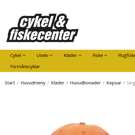
Pro
Cykel
Uteliv
Kläder
Fiske
Flugfisk
Förmånscyklar
Start
/
Huvudmeny
/
Kläder
/
Huvudbonader
/
Kepsar
/
Sin