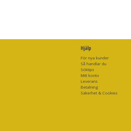
Hjälp
För nya kunder
Så handlar du
Söktips
Mitt konto
Leverans
Betalning
Säkerhet & Cookies