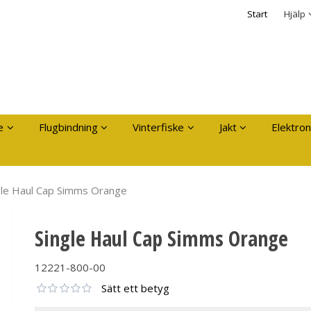
dukten har lagts i din varukorg
Säkerhet & Cooki
Start
Hjälp
Logga in
Användarnamn
*
Lösenord
*
Kom ihåg mig
e
Flugbindning
Vinterfiske
Jakt
Elektron
Glömt ditt lösenord?
Skapa nytt konto
gle Haul Cap Simms Orange
Single Haul Cap Simms Orange
12221-800-00
Sätt ett betyg