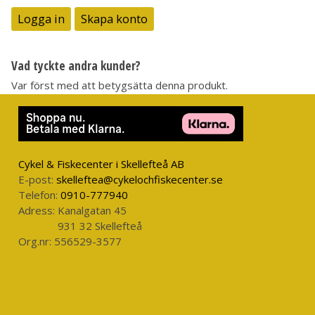
Logga in
Skapa konto
Vad tyckte andra kunder?
Var först med att betygsätta denna produkt.
Cykel & Fiskecenter i Skellefteå AB
E-post:
skelleftea@cykelochfiskecenter.se
Telefon:
0910-777940
Adress:
Kanalgatan 45
931 32 Skellefteå
Org.nr:
556529-3577