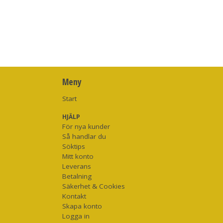
Meny
Start
HJÄLP
För nya kunder
Så handlar du
Söktips
Mitt konto
Leverans
Betalning
Säkerhet & Cookies
Kontakt
Skapa konto
Logga in