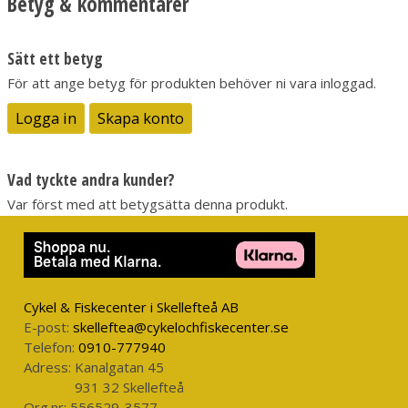
Betyg & kommentarer
17,2
Material Skaft
Sätt ett betyg
Betsad och oljad Masurbjörk
För att ange betyg för produkten behöver ni vara inloggad.
Logga in
Skapa konto
Knivlängd (cm)
6,5
Vad tyckte andra kunder?
Tjocklek knivblad
Var först med att betygsätta denna produkt.
3
Vikt (gram)
64
Cykel & Fiskecenter i Skellefteå AB
E-post:
skelleftea@cykelochfiskecenter.se
Knivstål
Telefon:
0910-777940
Adress:
Kanalgatan 45
Sandvik 12C27
931 32 Skellefteå
Org.nr:
556529-3577