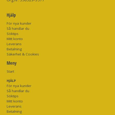
Vad medföljer?
Slida i svart oxläder
Hjälp
Slipvinkel
För nya kunder
Så handlar du
15
Söktips
Mitt konto
Leverans
Knivblandshöjd
Betalning
Säkerhet & Cookies
1,9
Meny
Start
HJÄLP
För nya kunder
Så handlar du
Söktips
Mitt konto
Leverans
Betalning