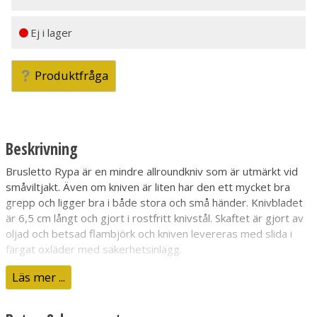
Ej i lager
Produktfråga
Beskrivning
Brusletto Rypa är en mindre allroundkniv som är utmärkt vid
småviltjakt. Även om kniven är liten har den ett mycket bra
grepp och ligger bra i både stora och små händer. Knivbladet
är 6,5 cm långt och gjort i rostfritt knivstål. Skaftet är gjort av
oljad och betsad flambjörk och kniven levereras med slida i
färgat oxläder med säkerhetsinlägg.
Läs mer ...
Total längd (cm)