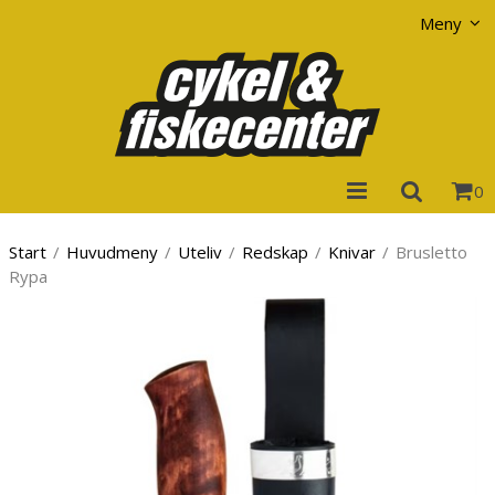
Visa varukorgen
Till kassan
Meny
0
Start
/
Huvudmeny
/
Uteliv
/
Redskap
/
Knivar
/
Brusletto
Rypa