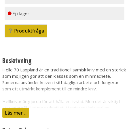
Ej i lager
Produktfråga
Beskrivning
Helle 70 Lappland är en traditionell samisk kniv med en storlek
som möjligen gör att den klassas som en minimachete.
Samerna använder kniven i sitt dagliga arbete och fungerar
som ett utmärkt komplement till en mindre kniv.
Hellknivar är gjorda för att hålla en livstid. Men det är viktigt
att underhålla kniven ordentligt. Handtaget bör torkas
Läs mer ...
ordentligt om det blir blött, samt vaxas då och då.
Knivslidan ska impregneras med jämna mellanrum och om den