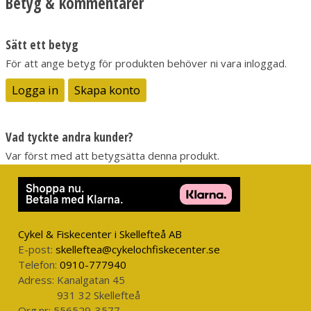
Betyg & kommentarer
blir blöt ska den torka i rumstemperatur. Bladet ska torkas om
det blir blött och smörjas då och då.
Sätt ett betyg
Traditionell samisk kniv
För att ange betyg för produkten behöver ni vara inloggad.
Storlek klassas möjligen som minimachete
Fungerar som ett utmärkt komplement till en mindre kniv
Logga in
Skapa konto
Specifikationer:
Vikt: 305 g
Vad tyckte andra kunder?
Totallängd: 339 mm
Var först med att betygsätta denna produkt.
Blad: Sandvik 12C27
Bladlängd: 214 mm
Slida: Läder
Greppmaterial: Björk, Mässing
Bladmodell: Droppoint
Cykel & Fiskecenter i Skellefteå AB
Bladtjocklek: 3,0 mm
E-post:
skelleftea@cykelochfiskecenter.se
Telefon:
0910-777940
Adress:
Kanalgatan 45
931 32 Skellefteå
Org.nr:
556529-3577