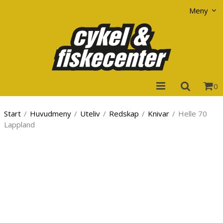
Visa varukorgen
Till kassan
Meny
0
Start
/
Huvudmeny
/
Uteliv
/
Redskap
/
Knivar
/
Helle 70
Lappland