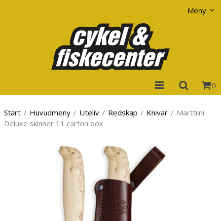
Visa varukorgen
Till kassan
Meny
0
Start
/
Huvudmeny
/
Uteliv
/
Redskap
/
Knivar
/
Marttiini
Deluxe skinner 11 carton box