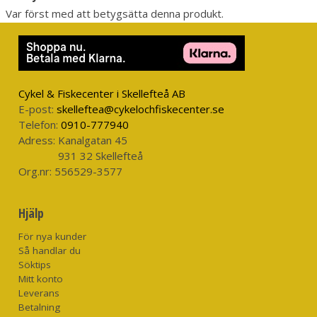
Var först med att betygsätta denna produkt.
Cykel & Fiskecenter i Skellefteå AB
E-post:
skelleftea@cykelochfiskecenter.se
Telefon:
0910-777940
Adress:
Kanalgatan 45
931 32 Skellefteå
Org.nr:
556529-3577
Hjälp
För nya kunder
Så handlar du
Söktips
Mitt konto
Leverans
Betalning