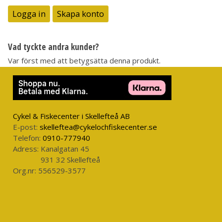
Logga in
Skapa konto
Vad tyckte andra kunder?
Var först med att betygsätta denna produkt.
Cykel & Fiskecenter i Skellefteå AB
E-post:
skelleftea@cykelochfiskecenter.se
Telefon:
0910-777940
Adress:
Kanalgatan 45
931 32 Skellefteå
Org.nr:
556529-3577