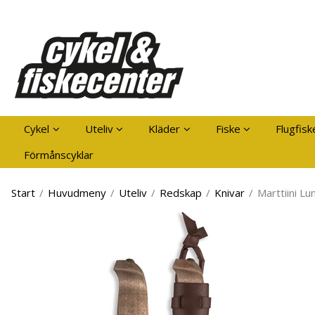
Pro
Cykel
Uteliv
Kläder
Fiske
Flugfisk
Förmånscyklar
Start
/
Huvudmeny
/
Uteliv
/
Redskap
/
Knivar
/
Marttiini L