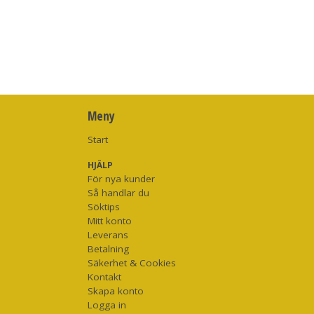
Meny
Start
HJÄLP
För nya kunder
Så handlar du
Söktips
Mitt konto
Leverans
Betalning
Säkerhet & Cookies
Kontakt
Skapa konto
Logga in