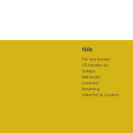
Hjälp
För nya kunder
Så handlar du
Söktips
Mitt konto
Leverans
Betalning
Säkerhet & Cookies