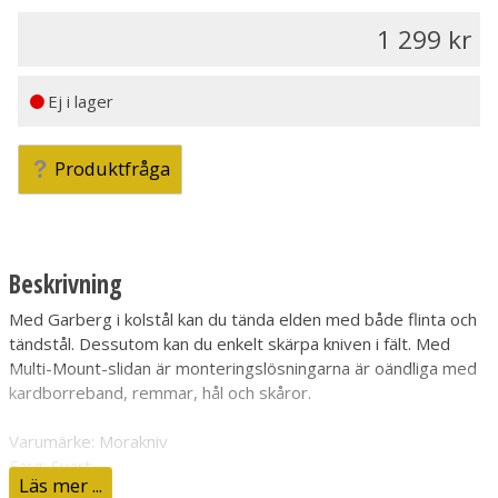
1 299
Ej i lager
Produktfråga
Beskrivning
Med Garberg i kolstål kan du tända elden med både flinta och
tändstål. Dessutom kan du enkelt skärpa kniven i fält. Med
Multi-Mount-slidan är monteringslösningarna är oändliga med
kardborreband, remmar, hål och skåror.
Varumärke: Morakniv
Färg: Svart
Läs mer ...
Användningsområde: Allround, Bushcraft, Friluftsliv