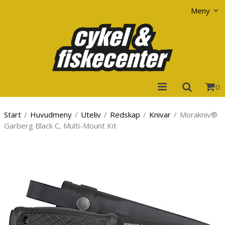
Visa varukorgen
Till kassan
Meny
0
Start
/
Huvudmeny
/
Uteliv
/
Redskap
/
Knivar
/
Morakniv®
Garberg Black C, Multi-Mount Kit