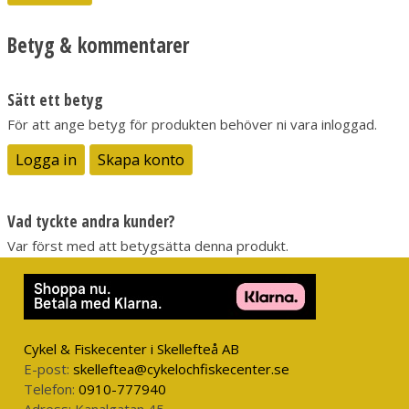
Knivtyp: Allround
Knivserie: Garberg
Betyg & kommentarer
Ståltyp: Kolstål
Bladform: Rak
Bladlängd: 109 mm
Sätt ett betyg
Bladtjocklek: 3,2 mm
För att ange betyg för produkten behöver ni vara inloggad.
Tändstålsanpassad: Ja
MOLLE-kompatibel: Ja
Logga in
Skapa konto
Knivlängd: 229 mm
Greppmaterial: Polyamid
Totallängd: 248 mm
Vad tyckte andra kunder?
Nettovikt: 240,0 g
Var först med att betygsätta denna produkt.
Cykel & Fiskecenter i Skellefteå AB
E-post:
skelleftea@cykelochfiskecenter.se
Telefon:
0910-777940
Adress:
Kanalgatan 45