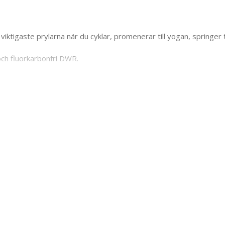
viktigaste prylarna när du cyklar, promenerar till yogan, springer t
och
fluorkarbonfri
DWR
.