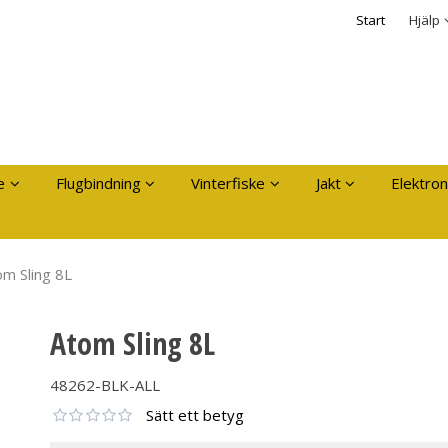
dukten har lagts i din varukorg
Säkerhet & Cooki
Start
Hjälp
Logga in
Användarnamn
*
Lösenord
*
Kom ihåg mig
e
Flugbindning
Vinterfiske
Jakt
Elektron
Glömt ditt lösenord?
Skapa nytt konto
om Sling 8L
Atom Sling 8L
48262-BLK-ALL
Sätt ett betyg