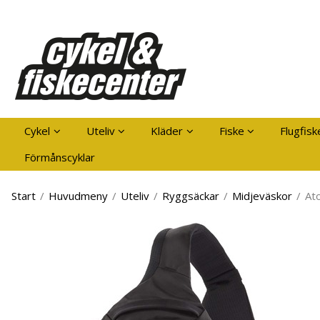
Pro
Cykel
Uteliv
Kläder
Fiske
Flugfisk
Förmånscyklar
Start
/
Huvudmeny
/
Uteliv
/
Ryggsäckar
/
Midjeväskor
/
At