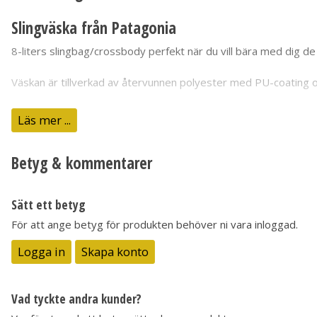
Slingväska från Patagonia
8-liters slingbag/crossbody perfekt när du vill bära med dig de 
Väskan är tillverkad av återvunnen
polyester
med
PU
-coating 
I korthet
Läs mer ...
Axelväska/slingbag som rymmer 8 liter
Crossbody väska med brett band
Betyg & kommentarer
Huvudfack med dragkedja
Bekväm axelrem
Praktisk ficka på axelremmen
Sätt ett betyg
Frontfack som rymmer exempelvis telefon
Invändig avdelare
För att ange betyg för produkten behöver ni vara inloggad.
2 remmar med spännen
Logga in
Skapa konto
Vad tyckte andra kunder?