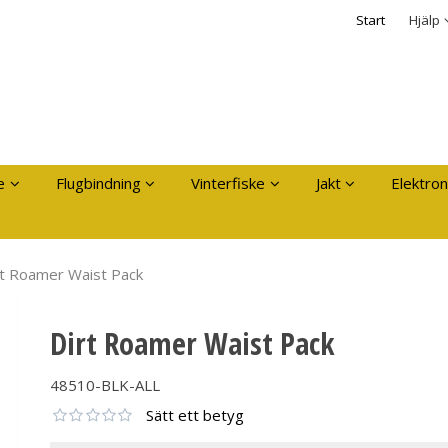
dukten har lagts i din varukorg
Säkerhet & Cooki
Start
Hjälp
Logga in
Användarnamn
*
Lösenord
*
Kom ihåg mig
e
Flugbindning
Vinterfiske
Jakt
Elektron
Glömt ditt lösenord?
Skapa nytt konto
rt Roamer Waist Pack
Dirt Roamer Waist Pack
48510-BLK-ALL
Sätt ett betyg