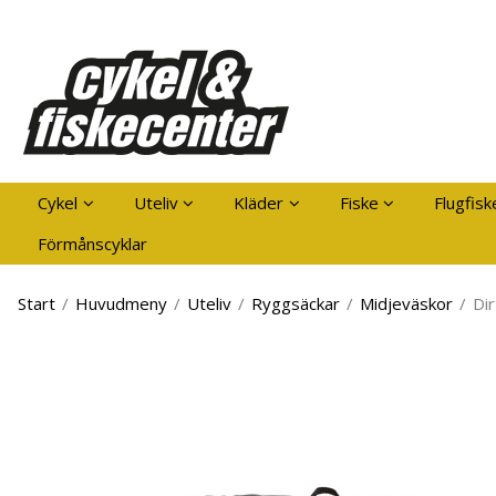
Pro
Cykel
Uteliv
Kläder
Fiske
Flugfisk
Förmånscyklar
Start
/
Huvudmeny
/
Uteliv
/
Ryggsäckar
/
Midjeväskor
/
Di