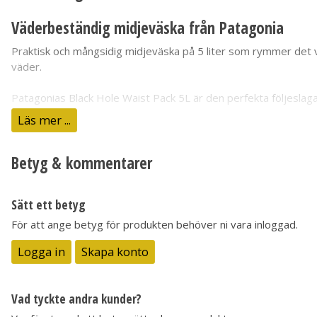
Väderbeständig midjeväska från Patagonia
Praktisk och mångsidig midjeväska på 5 liter som rymmer det vik
väder.
Patagonias Black Hole Waist Pack 5L är den perfekta följeslag
har du gott om plats för alla dina småsaker.
Läs mer ...
Väskan är tillverkad av slitstark, väderbeständig återvunnen
po
Betyg & kommentarer
sidokompressionsremmarna säkerställer en bekväm passform hel
utrustning.
Sätt ett betyg
I korthet
Slitstark och väderbeständig
För att ange betyg för produkten behöver ni vara inloggad.
Tillverkad av 100% återvunnet material
Logga in
Skapa konto
Rymligt huvudfack med meshficka
Frontficka med dragkedja
Stretchiga fickor för vattenflaskor
Vad tyckte andra kunder?
Justerbart midjebälte
Sidokompressionsremmar