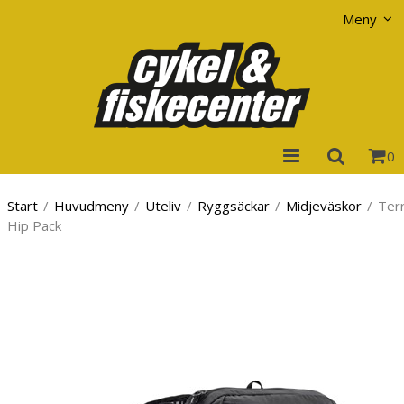
Visa varukorgen
Till kassan
Meny
0
Start
/
Huvudmeny
/
Uteliv
/
Ryggsäckar
/
Midjeväskor
/
Terr
Hip Pack