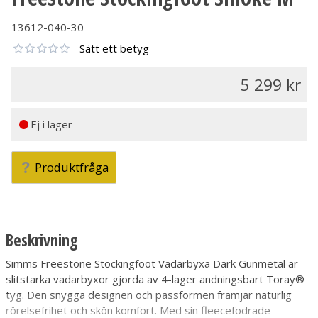
13612-040-30
Sätt ett betyg
5 299
Ej i lager
Produktfråga
Beskrivning
Simms Freestone Stockingfoot Vadarbyxa Dark Gunmetal är
slitstarka vadarbyxor gjorda av 4-lager andningsbart Toray®
tyg. Den snygga designen och passformen främjar naturlig
rörelsefrihet och skön komfort. Med sin fleecefodrade