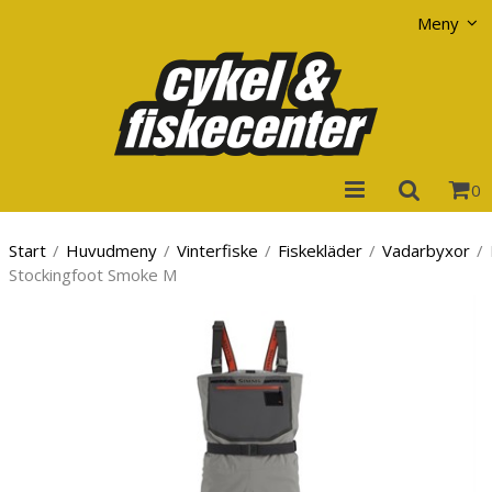
Visa varukorgen
Till kassan
Meny
0
Start
/
Huvudmeny
/
Vinterfiske
/
Fiskekläder
/
Vadarbyxor
/
Stockingfoot Smoke M