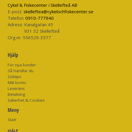
Integrerade grusskydd med hake för att fästa i vadarskon
Cykel & Fiskecenter i Skellefteå AB
Anatomiskt skurna neoprenstövlar
E-post:
skelleftea@cykelochfiskecenter.se
Material: Toray® QuadraLam-material med 4 lager - mycket
Telefon:
0910-777940
andningsbaraoch 100% vattentäta
Adress:
Kanalgatan 45
Vikt: 38 oz./1077 g
931 32 Skellefteå
Färg: mörk gunmetal
Org.nr:
556529-3577
Hjälp
För nya kunder
Så handlar du
Söktips
Mitt konto
Leverans
Betalning
Säkerhet & Cookies
Meny
Start
HJÄLP