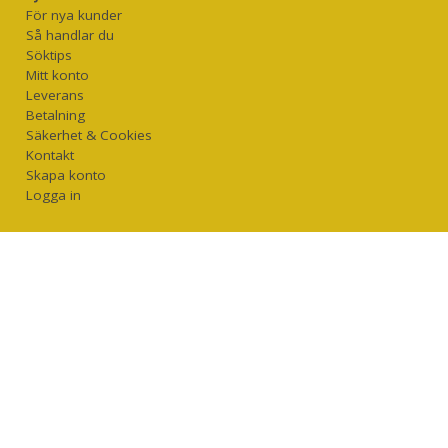
För nya kunder
Så handlar du
Söktips
Mitt konto
Leverans
Betalning
Säkerhet & Cookies
Kontakt
Skapa konto
Logga in