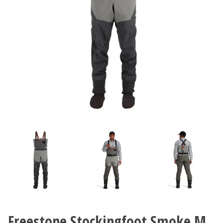
Freestone Stockingfoot Smoke M