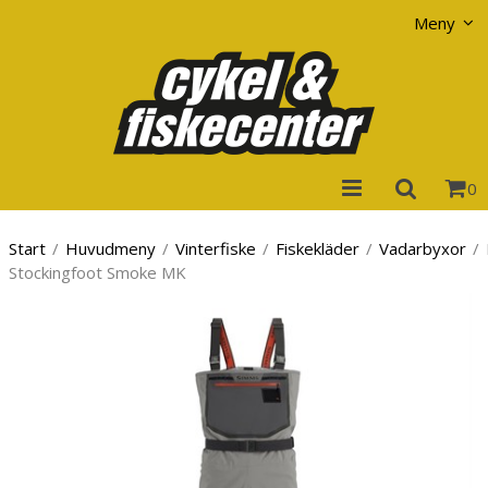
Visa varukorgen
Till kassan
Meny
0
Start
/
Huvudmeny
/
Vinterfiske
/
Fiskekläder
/
Vadarbyxor
/
Stockingfoot Smoke MK