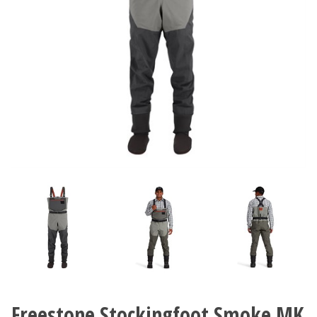
Freestone Stockingfoot Smoke MK