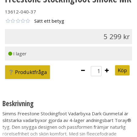
13612-040-37
Sätt ett betyg
5 299
I lager
Köp
Produktfråga
Beskrivning
Simms Freestone Stockingfoot Vadarbyxa Dark Gunmetal är
slitstarka vadarbyxor gjorda av 4-lager andningsbart Toray®
tyg. Den snygga designen och passformen främjar naturlig
rörelsefrihet och skön komfort. Med sin fleecefodrade