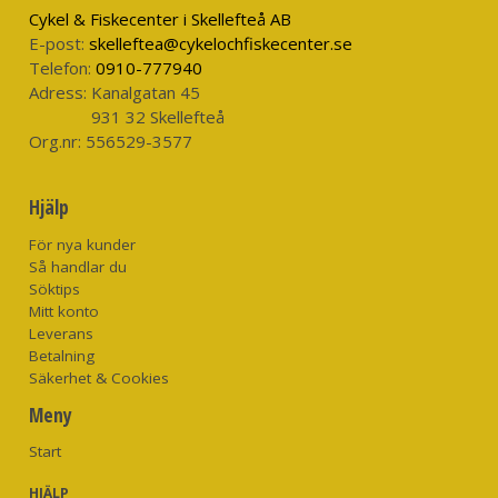
Integrerade grusskydd med hake för att fästa i vadarskon
Cykel & Fiskecenter i Skellefteå AB
Anatomiskt skurna neoprenstövlar
E-post:
skelleftea@cykelochfiskecenter.se
Material: Toray® QuadraLam-material med 4 lager - mycket
Telefon:
0910-777940
andningsbaraoch 100% vattentäta
Adress:
Kanalgatan 45
Vikt: 38 oz./1077 g
931 32 Skellefteå
Färg: mörk gunmetal
Org.nr:
556529-3577
Hjälp
För nya kunder
Så handlar du
Söktips
Mitt konto
Leverans
Betalning
Säkerhet & Cookies
Meny
Start
HJÄLP