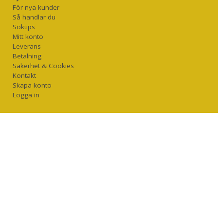
För nya kunder
Så handlar du
Söktips
Mitt konto
Leverans
Betalning
Säkerhet & Cookies
Kontakt
Skapa konto
Logga in