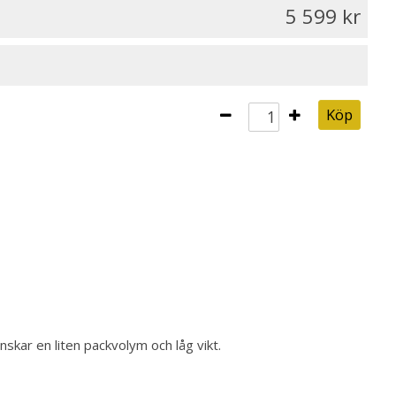
5 599
Köp
nskar en liten packvolym och låg vikt.