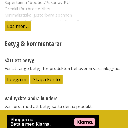
Supertunna "booties"/skor av
PU
Grenkil för rörelsefrihet
Minimalistiska, justerbara spännen
Stretchigt bälte i midjan och bälteshällor
Läs mer ...
Tåliga "scuff guards" (grusskyd) vid ankeln
Invändig,
vattentät
ficka med TPU-tätad söm
Yttertyg av
polyester
(varav 70 % återvunnet), innertyg av åt
Betyg & kommentarer
Smuts- och vattenavvisande
DWR
(innehåller
fluorkarbon
)
Sätt ett betyg
För att ange betyg för produkten behöver ni vara inloggad.
Logga in
Skapa konto
Vad tyckte andra kunder?
Var först med att betygsätta denna produkt.