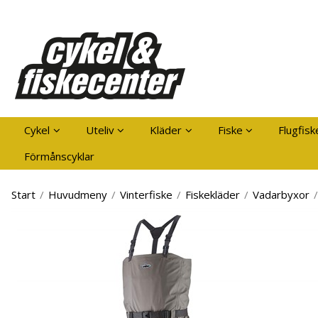
Pro
Cykel
Uteliv
Kläder
Fiske
Flugfisk
Förmånscyklar
Start
/
Huvudmeny
/
Vinterfiske
/
Fiskekläder
/
Vadarbyxor
/