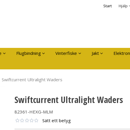
dukten har lagts i din varukorg
Säkerhet & Cooki
Start
Hjälp
Logga in
Användarnamn
*
Lösenord
*
Kom ihåg mig
e
Flugbindning
Vinterfiske
Jakt
Elektron
Glömt ditt lösenord?
Skapa nytt konto
Swiftcurrent Ultralight Waders
Swiftcurrent Ultralight Waders
82361-HEXG-MLM
Sätt ett betyg