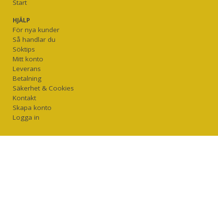
Start
HJÄLP
För nya kunder
Så handlar du
Söktips
Mitt konto
Leverans
Betalning
Säkerhet & Cookies
Kontakt
Skapa konto
Logga in