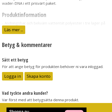
wader-DNA i ett prisvärt paket.
Produktinformation
- Andningsbar och bekväm vattentät polyester i tre lager på
överdelen och fyra lager på underdelen.
Läs mer ...
- Handvärmningsficka med fleecefodring, med dragkedja i
Betyg & kommentarer
övre ficka och integrerad gylflapp.
- Enkel bältesögla på baksidan med 38 mm icke-sträckt
vadarbälte.
Sätt ett betyg
- Inbyggda grusskydd med samlad elastisk i nederkant
För att ange betyg för produkten behöver ni vara inloggad.
- Anatomiskt utformade neoprenstrumpsfötter med
antimikrobiell finish
Logga in
Skapa konto
FABRIC TECHNOLOGY:
Upper: 3-layer waterproof, breathable polyester
Vad tyckte andra kunder?
Lower: 4-layer waterproof, breathable polyester
Var först med att betygsätta denna produkt.