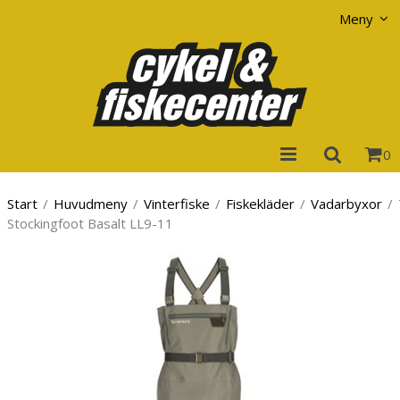
Visa varukorgen
Till kassan
Meny
0
Start
/
Huvudmeny
/
Vinterfiske
/
Fiskekläder
/
Vadarbyxor
/
Stockingfoot Basalt LL9-11