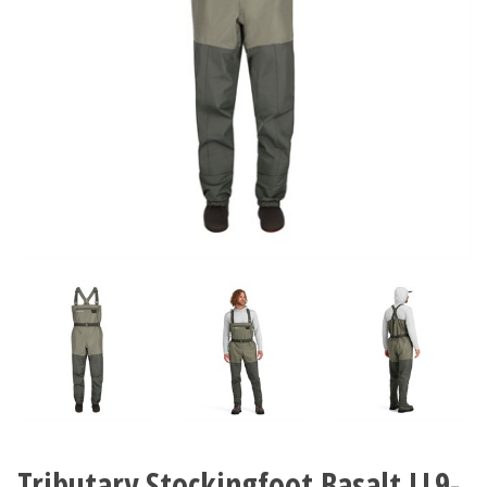
Tributary Stockingfoot Basalt LL9-