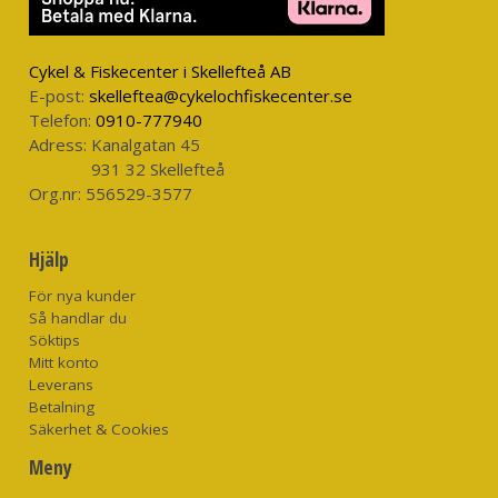
Cykel & Fiskecenter i Skellefteå AB
E-post:
skelleftea@cykelochfiskecenter.se
Telefon:
0910-777940
Adress:
Kanalgatan 45
931 32 Skellefteå
Org.nr:
556529-3577
Hjälp
För nya kunder
Så handlar du
Söktips
Mitt konto
Leverans
Betalning
Säkerhet & Cookies
Meny