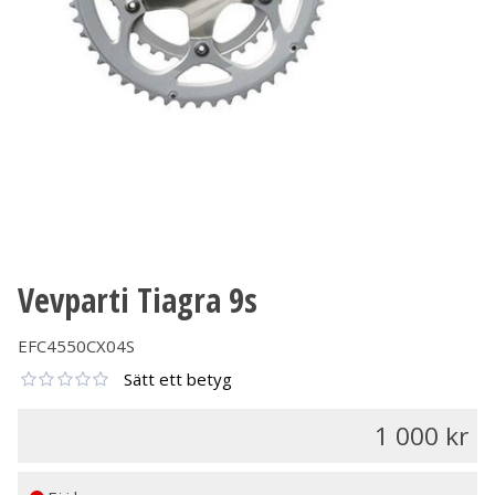
Vevparti Tiagra 9s
EFC4550CX04S
Sätt ett betyg
1 000