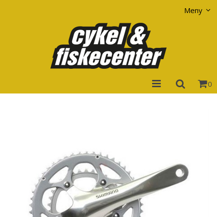
Visa varukorgen
Till kassan
Meny
0