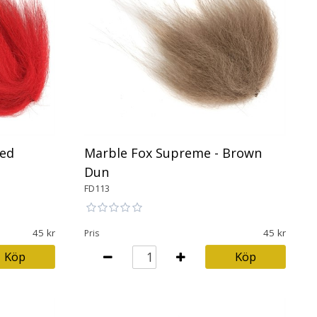
Red
Marble Fox Supreme - Brown
Dun
FD113
45
45
Pris
Köp
Köp