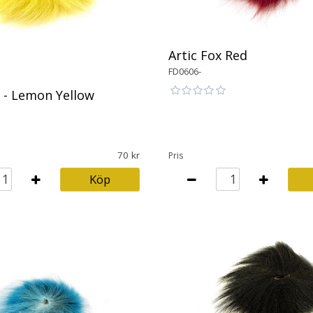
Artic Fox Red
FD0606-
x - Lemon Yellow
70
Pris
Köp