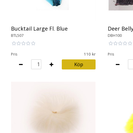
Bucktail Large Fl. Blue
Deer Belly
BTL507
DBH100
110
Pris
Pris
Köp