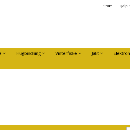
dukten har lagts i din varukorg
Säkerhet & Cooki
Start
Hjälp
Logga in
Användarnamn
*
Lösenord
*
Kom ihåg mig
e
Flugbindning
Vinterfiske
Jakt
Elektron
Glömt ditt lösenord?
Skapa nytt konto