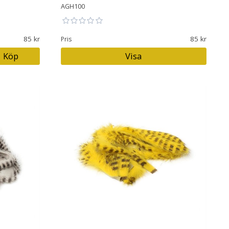
AGH100
85
85
Pris
Köp
Visa