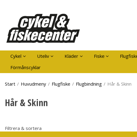
Pro
Cykel
Uteliv
Kläder
Fiske
Flugfisk
Förmånscyklar
Start
/
Huvudmeny
/
Flugfiske
/
Flugbindning
/
Hår & Skinn
Hår & Skinn
Filtrera & sortera