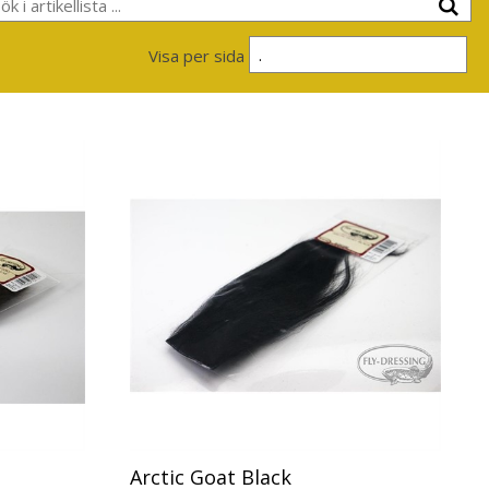
.
Visa per sida
Arctic Goat Black