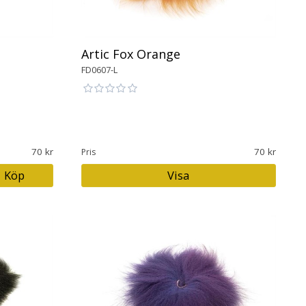
Artic Fox Orange
FD0607-L
70
70
Pris
Köp
Visa