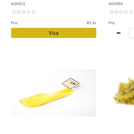
AGH012
AGH056
85
Pris
Pris
Visa