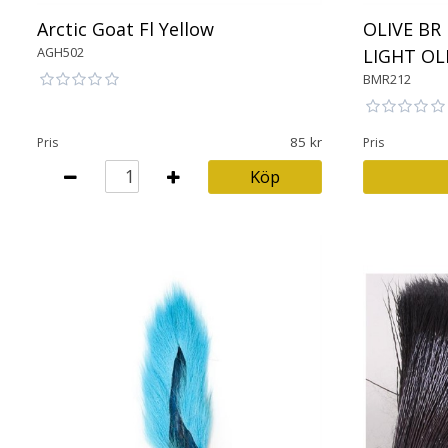
Arctic Goat Fl Yellow
OLIVE BR
AGH502
LIGHT OL
BMR212
85
Pris
Pris
Köp