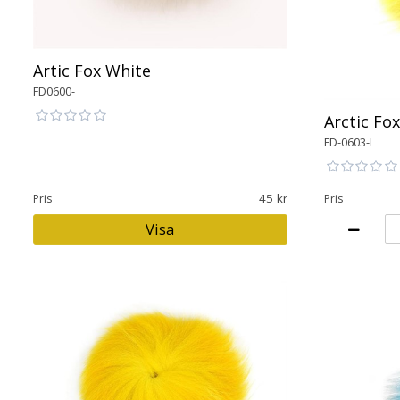
Artic Fox White
FD0600-
Arctic Fo
FD-0603-L
45
Pris
Pris
Visa