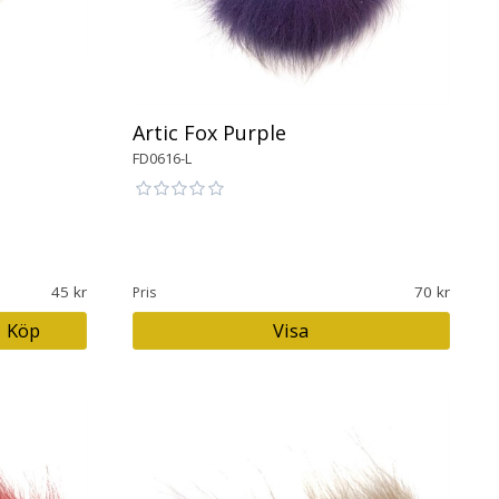
Artic Fox Purple
FD0616-L
45
70
Pris
Köp
Visa