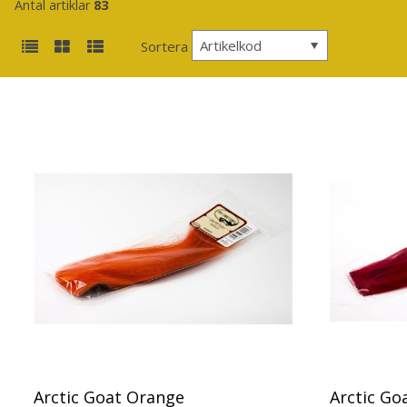
Antal artiklar
83
Artikelkod
Sortera
Arctic Goat Orange
Arctic Go