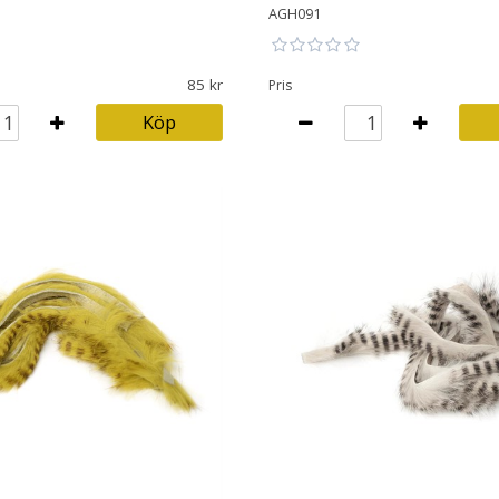
AGH091
85
Pris
Köp