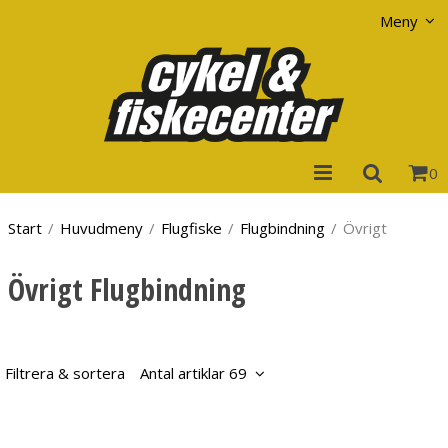
Visa varukorgen
Till kassan
Meny
0
Start
/
Huvudmeny
/
Flugfiske
/
Flugbindning
/
Övrigt
Övrigt Flugbindning
Filtrera & sortera
Antal artiklar 69