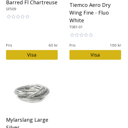
Barred Fl Chartreuse
Tiemco Aero Dry
SF509
Wing Fine - Fluo
White
T081-01
60
100
Pris
Pris
Visa
Visa
Mylarslang Large
Silver