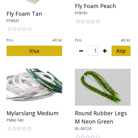
Fly Foam Peach
Fly Foam Tan
PF8181
PF8041
40
40
Pris
Pris
Visa
Köp
Mylarslang Medium
Round Rubber Legs
PMM-140
M Neon Green
RL-08124