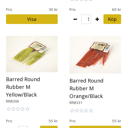
30
60
Pris
Pris
Visa
Köp
Barred Round
Barred Round
Rubber M
Rubber M
Yellow/Black
Orange/Black
RRB306
RRB331
55
55
Pris
Pris