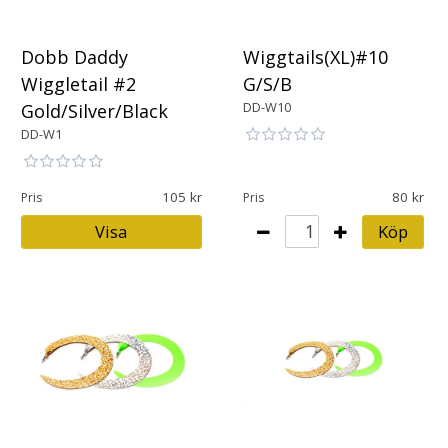
Dobb Daddy
Wiggtails(XL)#10
Wiggletail #2
G/S/B
DD-W10
Gold/Silver/Black
DD-W1
105
80
Pris
Pris
Visa
Köp