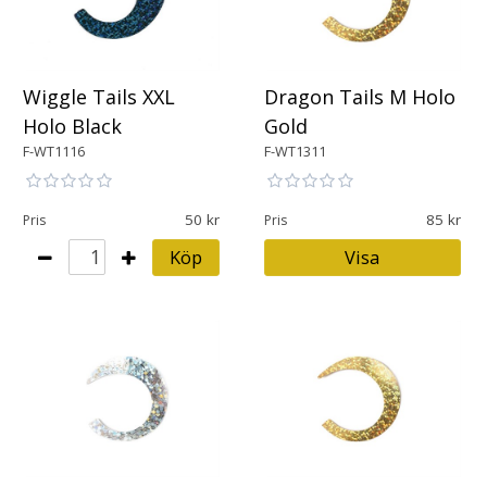
Wiggle Tails XXL
Dragon Tails M Holo
Holo Black
Gold
F-WT1116
F-WT1311
50
85
Pris
Pris
Köp
Visa