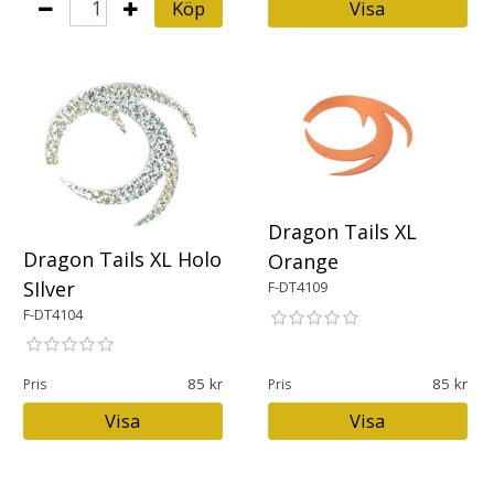
Köp
Visa
Dragon Tails XL
Dragon Tails XL Holo
Orange
SIlver
F-DT4109
F-DT4104
85
85
Pris
Pris
Visa
Visa