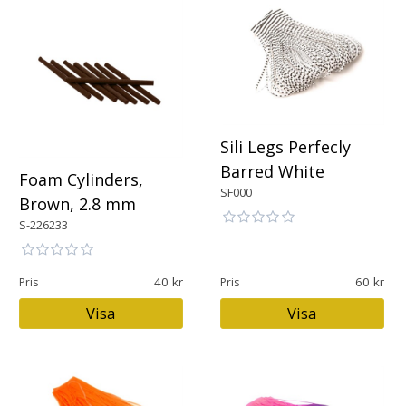
Sili Legs Perfecly
Barred White
Foam Cylinders,
SF000
Brown, 2.8 mm
S-226233
40
60
Pris
Pris
Visa
Visa