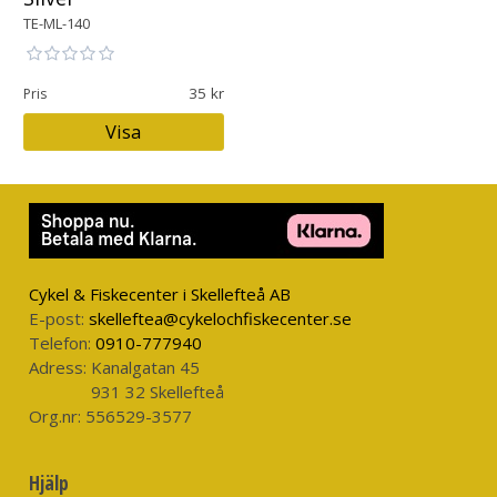
TE-ML-140
35
Pris
Visa
Cykel & Fiskecenter i Skellefteå AB
E-post:
skelleftea@cykelochfiskecenter.se
Telefon:
0910-777940
Adress:
Kanalgatan 45
931 32 Skellefteå
Org.nr:
556529-3577
Hjälp