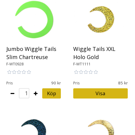
Jumbo Wiggle Tails
Wiggle Tails XXL
Slim Chartreuse
Holo Gold
F-WT0928
F-WT1111
90
85
Pris
Pris
Köp
Visa