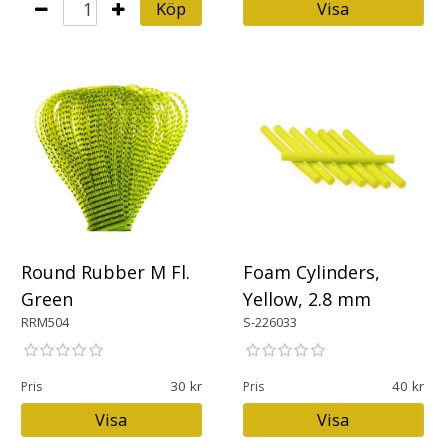
Köp
Visa
Round Rubber M Fl.
Foam Cylinders,
Green
Yellow, 2.8 mm
RRM504
S-226033
30
40
Pris
Pris
Visa
Visa