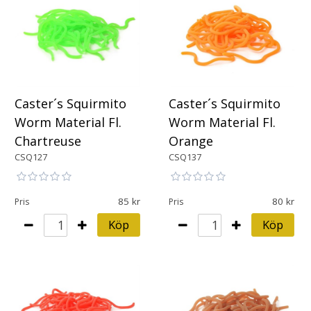
Caster´s Squirmito
Caster´s Squirmito
Worm Material Fl.
Worm Material Fl.
Chartreuse
Orange
CSQ127
CSQ137
85
80
Pris
Pris
Köp
Köp